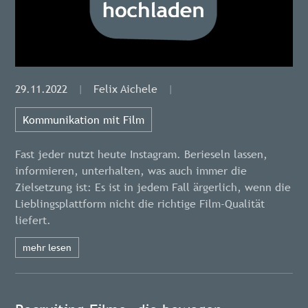
29.11.2022
|
Felix Aichele
|
Kommunikation mit Film
Fast jeder nutzt heute Instagram. Berieseln lassen,
informieren, unterhalten, was auch immer die
Zielsetzung ist: Es ist in jedem Fall ärgerlich, wenn die
Lieblingsplattform nicht die richtige Film-Qualität
liefert.
mehr lesen