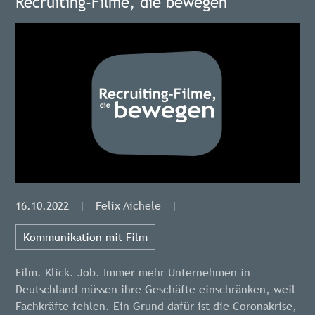
Recruiting-Filme, die bewegen
16.10.2022
|
Felix Aichele
|
Kommunikation mit Film
Film. Klick. Job. Immer mehr Unternehmen in
Deutschland müssen ihre Geschäfte einschränken, weil
Fachkräfte fehlen. Ein Grund dafür ist die Coronakrise,