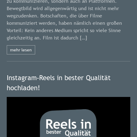
zu kommunizieren, sondern auch an Plattformen.
Bewegtbild wird allgegenwärtig und ist nicht mehr
wegzudenken. Botschaften, die über Filme
kommuniziert werden, haben nämlich einen großen
Vorteil: Kein anderes Medium spricht so viele Sinne
gleichzeitig an. Film ist dadurch […]
mehr lesen
Instagram-Reels in bester Qualität
hochladen!