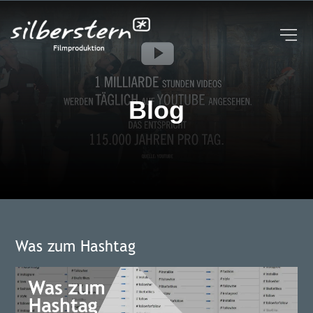
UNTERNEHMEN
STUDIO | KAMERAROBOTER
FAQ
BROSCHÜRE
BLOG
Blog
EVENTREIHE
KONTAKT
Was zum Hashtag