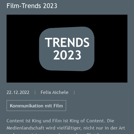
Film-Trends 2023
22.12.2022
|
Felix Aichele
|
Kommunikation mit Film
Content ist King und Film ist King of Content. Die
Medienlandschaft wird vielfältiger, nicht nur in der Art