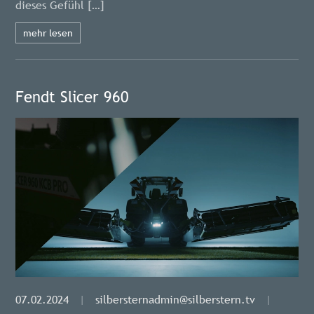
dieses Gefühl […]
mehr lesen
Fendt Slicer 960
07.02.2024
|
silbersternadmin@silberstern.tv
|