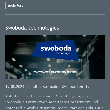
mehr lesen
Swoboda technologies
19.08.2024
|
silbersternadmin@silberstern.tv
|
Aufgabe: Erstellt mir einen Recruitingfilm, der
Swoboda als attraktiven Arbeitgeber präsentiert und
potenzielle Azubis anspricht. Idee: Statt den Fokus nur