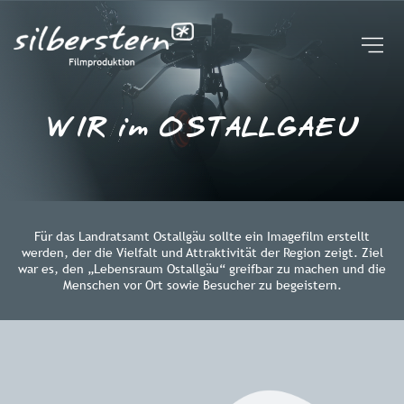
UNTERNEHMEN
STUDIO | KAMERAROBOTER
FAQ
BROSCHÜRE
WIR im OSTALLGAEU
BLOG
EVENTREIHE
KONTAKT
Für das Landratsamt Ostallgäu sollte ein Imagefilm erstellt
werden, der die Vielfalt und Attraktivität der Region zeigt. Ziel
war es, den „Lebensraum Ostallgäu“ greifbar zu machen und die
Menschen vor Ort sowie Besucher zu begeistern.