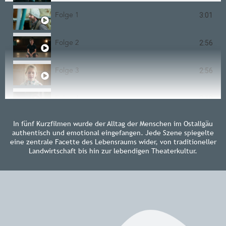
3:01
Folge 1
2:56
Folge 2
2:56
Folge 3
2:10
Folge 4
In fünf Kurzfilmen wurde der Alltag der Menschen im Ostallgäu
2:00
Folge 5
authentisch und emotional eingefangen. Jede Szene spiegelte
eine zentrale Facette des Lebensraums wider, von traditioneller
Landwirtschaft bis hin zur lebendigen Theaterkultur.