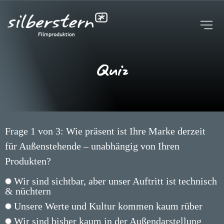
UNTERNEHMEN
STUDIO | KAMERAROBOTER
FAQ
BROSCHÜRE
Quiz
BLOG
EVENTREIHE
KONTAKT
Frage 1 von 3: Wie präsent ist Ihre Marke derzeit
für Außenstehende – unabhängig von Ihren
Produkten?
Wir sind sichtbar, aber unser Auftritt ist technisch
& nüchtern
Unsere Werte und Kultur kommen kaum rüber
Wir sind bisher kaum in der Außendarstellung